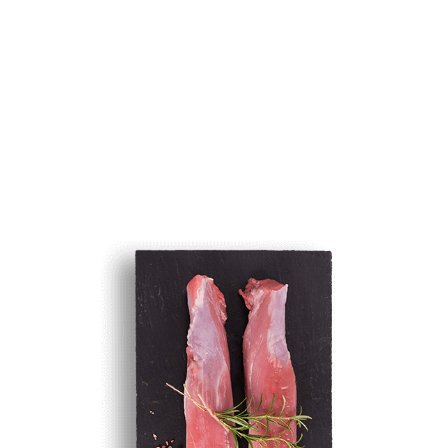
Golonka wieprzowa przednia
SPRAWDŹ