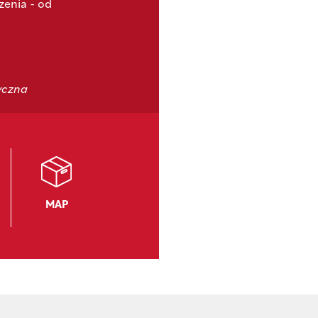
zenia - od
yczna
MAP