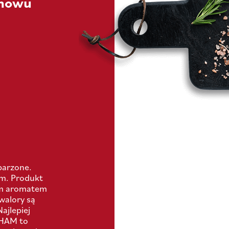
chowu
parzone.
im. Produkt
ym aromatem
walory są
ajlepiej
 HAM to