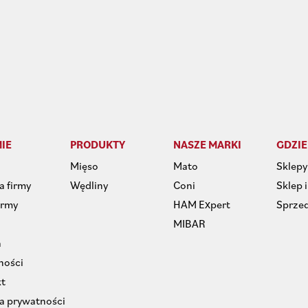
MIE
PRODUKTY
NASZE MARKI
GDZIE
Mięso
Mato
Sklepy
a firmy
Wędliny
Coni
Sklep 
irmy
HAM Expert
Sprze
MIBAR
a
ności
t
ka prywatności