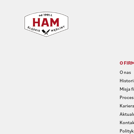
O FIR
O nas
Histori
Misja f
Proces
Karier
Aktual
Kontak
Polity